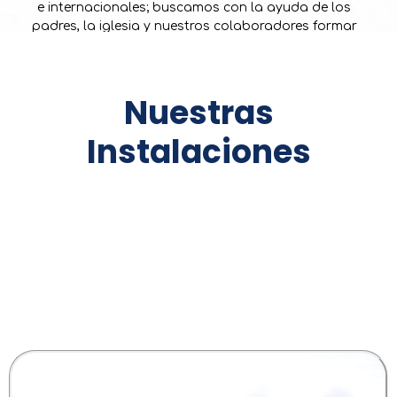
e internacionales; buscamos con la ayuda de los
padres, la iglesia y nuestros colaboradores formar
una generación apasionada por Dios, que impacte y
transforme nuestro país.
Nuestras
Instalaciones
Contamos con un hermoso terreno de más de 18.000 mts2
de campus para que nuestros estudiantes y sus familias
compartan, investiguen, aprendan y busquen al
Señor. Tenemos espacios independientes para los 3 niveles,
preescolar, primaria y bachillerato, con horarios
diferenciados de uso de las zonas recreativas y de
alimentación.